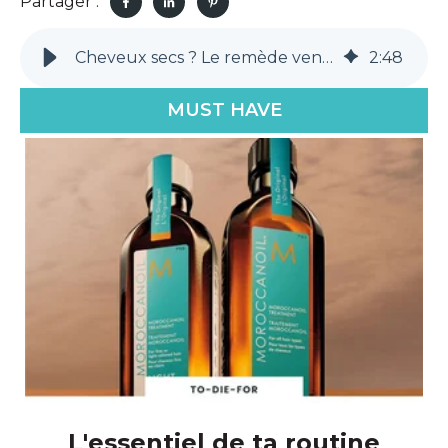
Partager :
Cheveux secs ? Le remède venu du désert marocain
2
:
48
MUST HAVE
L'essentiel de ta routine