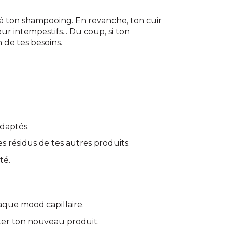
r" à ton shampooing. En revanche, ton cuir
ur intempestifs... Du coup, si ton
 de tes besoins.
adaptés.
es résidus de tes autres produits.
té.
aque mood capillaire.
ster ton nouveau produit.