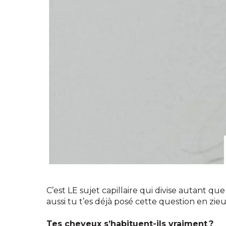
C’est LE sujet capillaire qui divise autant q
aussi tu t’es déjà posé cette question en zie
Tes cheveux s’habituent-ils vraiment ?