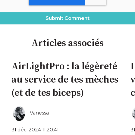
Articles associés
AirLightPro : la légèreté
L
au service de tes mèches
v
(et de tes biceps)
Vanessa
31 déc. 2024 11:20:41
31