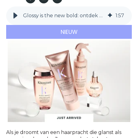
Glossy is the new bold: ontdek Gloss Absolu
1
:
57
NIEUW
Als je droomt van een haarpracht die glanst als