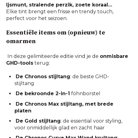
Ijsmunt, stralende perzik, zoete koraal…
Elke tint brengt een frisse en trendy touch,
perfect voor het seizoen.
Essentiële items om (opnieuw) te
omarmen
In deze gelimiteerde editie vind je de
onmisbare
GHD-tools
terug:
De Chronos stijltang
: de beste GHD-
stijltang
De bekroonde 2-in-1
föhnborstel
De Chronos Max stijltang, met brede
platen
De Gold stijltang
: de essential voor styling,
voor onmiddellijk glad en zacht haar
De Chronos Curve Max Wand krultang
: