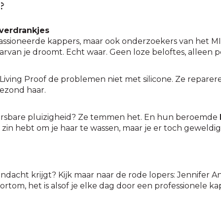
?
verdrankjes
gepassioneerde kappers, maar ook onderzoekers van het
van je droomt. Echt waar. Geen loze beloftes, alleen p
Living Proof de problemen niet met silicone. Ze reparere
gezond haar.
ersbare pluizigheid? Ze temmen het. En hun beroemde
in hebt om je haar te wassen, maar je er toch geweldig u
dacht krijgt? Kijk maar naar de rode lopers: Jennifer Anis
rtom, het is alsof je elke dag door een professionele 