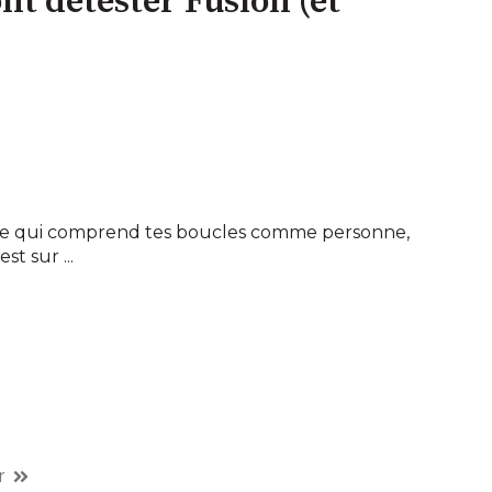
ont détester Fusion (et
e qui comprend tes boucles comme personne,
st sur ...
r