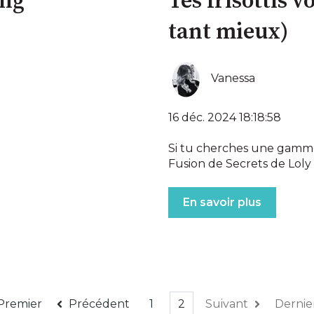
ang
Tes frisottis v
tant mieux)
Vanessa
16 déc. 2024 18:18:58
Si tu cherches une gamm
Fusion de Secrets de Loly e
En savoir plus
Premier
Précédent
1
2
Suivant
Dernie