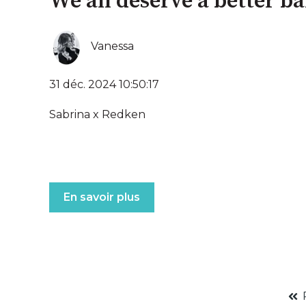
We all deserve a better b
Vanessa
31 déc. 2024 10:50:17
Sabrina x Redken
En savoir plus