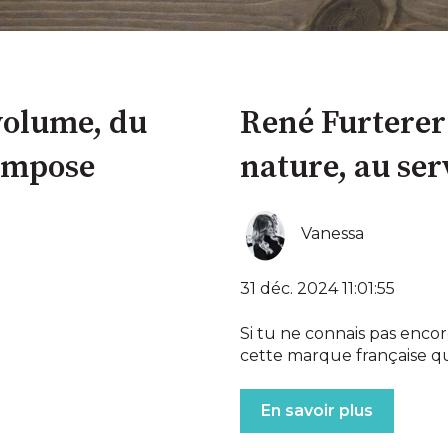
 volume, du
René Furterer 
 impose
nature, au ser
Vanessa
31 déc. 2024 11:01:55
Si tu ne connais pas enco
cette marque française qui
En savoir plus